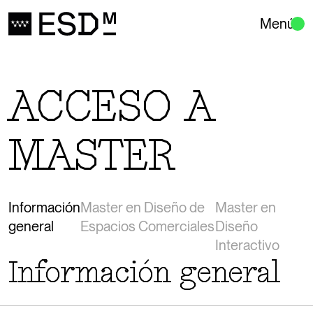
Menú
ACCESO A
MASTER
Información
Master en Diseño de
Master en
general
Espacios Comerciales
Diseño
Interactivo
Información general