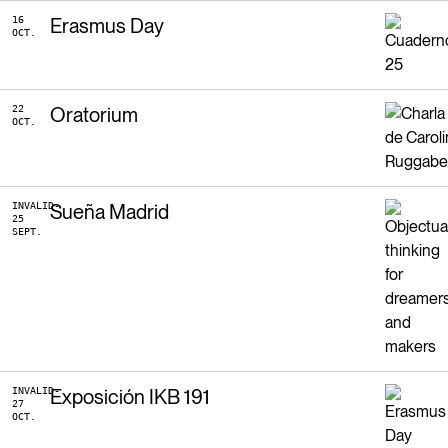
16
Erasmus Day
OCT.
22
Oratorium
OCT.
INVALID-
Sueña Madrid
25
SEPT.
INVALID-
Exposición IKB 191
27
OCT.