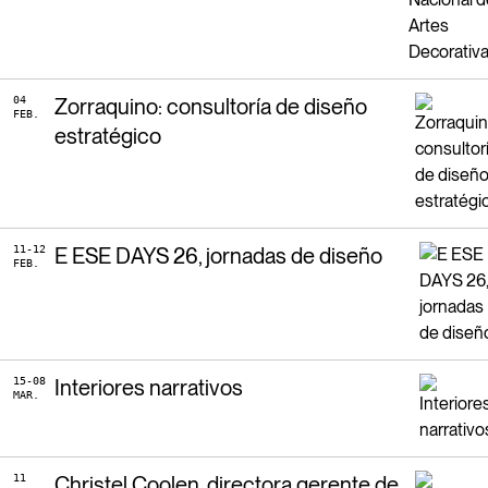
04
Zorraquino: consultoría de diseño
FEB.
estratégico
11-12
E ESE DAYS 26, jornadas de diseño
FEB.
15-08
Interiores narrativos
MAR.
11
Christel Coolen, directora gerente de