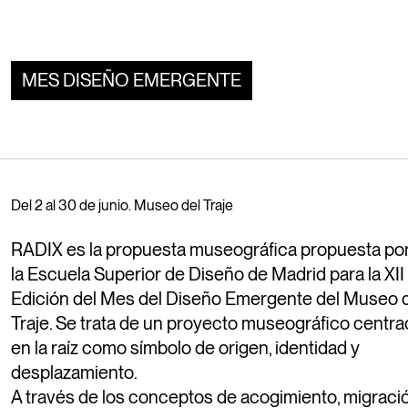
07-14
La ESD lleva Las líneas del Diseño al
MES DISEÑO EMERGENTE
JUN.
Museo Nacional de Artes Decorativas
Del 2 al 30 de junio. Museo del Traje
RADIX es la propuesta museográfica propuesta po
la Escuela Superior de Diseño de Madrid para la XII
05
Visita de Manuel Delgado,
MAR.
Edición del Mes del Diseño Emergente del Museo 
Responsable de Interiorismo de IKEA
Traje. Se trata de un proyecto museográfico centr
España
en la raíz como símbolo de origen, identidad y
desplazamiento.
A través de los conceptos de acogimiento, migraci