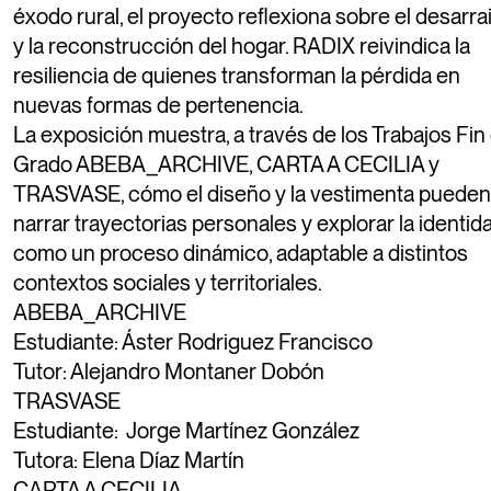
éxodo rural, el proyecto reflexiona sobre el desarra
y la reconstrucción del hogar. RADIX reivindica la
resiliencia de quienes transforman la pérdida en
16
Reconocimiento a los centros
FEB.
nuevas formas de pertenencia.
públicos de Enseñanzas Artísticas
La exposición muestra, a través de los Trabajos Fin
Grado ABEBA_ARCHIVE, CARTA A CECILIA y
TRASVASE, cómo el diseño y la vestimenta pueden
narrar trayectorias personales y explorar la identid
como un proceso dinámico, adaptable a distintos
25
Charla de Ricardo Fernández
FEB.
contextos sociales y territoriales.
ABEBA_ARCHIVE
Estudiante: Áster Rodriguez Francisco
18
Sesión de diseño de webs poéticas
Tutor: Alejandro Montaner Dobón
FEB.
en el Museo Nacional de Artes
TRASVASE
Decorativas.
Estudiante: Jorge Martínez González
Tutora: Elena Díaz Martín
CARTA A CECILIA