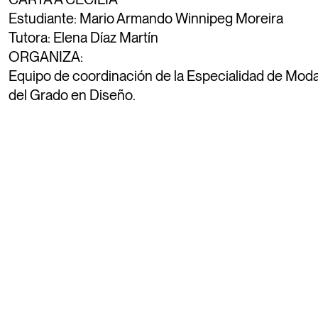
Estudiante: Mario Armando Winnipeg Moreira
Tutora: Elena Díaz Martín
ORGANIZA:
04
Zorraquino: consultoría de diseño
Equipo de coordinación de la Especialidad de Mod
FEB.
estratégico
del Grado en Diseño.
11-12
E ESE DAYS 26, jornadas de diseño
FEB.
15-08
Interiores narrativos
MAR.
11
Christel Coolen, directora gerente de