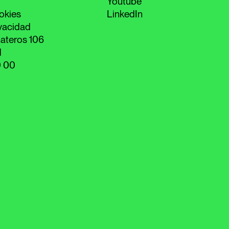
Youtube
okies
LinkedIn
ivacidad
ateros 106
d
0 00