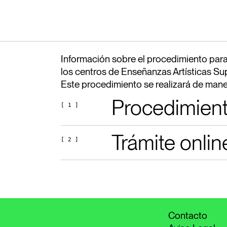
Información sobre el procedimiento para 
los centros de Enseñanzas Artísticas S
Este procedimiento se realizará de mane
Procedimient
[ 1 ]
Trámite onlin
En este documento encontrar
[ 2 ]
PROCEDIMIENTO EN PD
A través del siguiente enlace 
ENLACE A TRÁMITE
Contacto