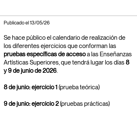
En esta noticia puedes encontrar los horarios,
calendarios del curso 26-27 y el enlace a las
guías docentes.
Publicado el 13/05/26
Se hace público el calendario de realización de
03/07/2026
MÁSTER
Matrícula másteres se podrá formalizar durante
los diferentes ejercicios que conforman las
los días 20, 21 y 22 de julio
pruebas específicas de acceso
a las Enseñanzas
Artísticas Superiores, que tendrá lugar los días
8
y 9 de junio de 2026
03/07/2026
ESCUELA
Calendario de matrícula 2º, 3º y 4º. La matrícula
se realizará de forma escalonada según el curso
8 de junio: ejercicio 1
(prueba teórica)
y la inicial del primer apellido del estudiante, del 7
al 10 de julio de 2026.
9 de junio: ejercicio 2
(pruebas prácticas)
30/06/2026
ESCUELA
Citación para la matricula de primer curso de los
admitidos en la prueba de acceso y acceso