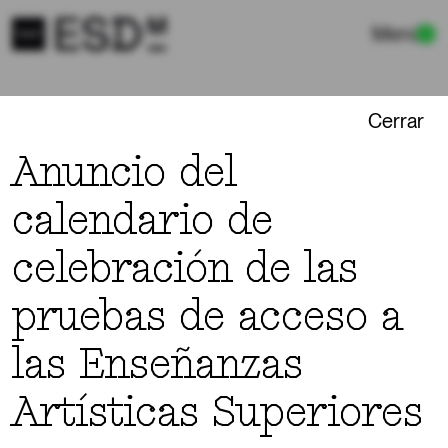
Menú
Cerrar
NOTICIAS
Anuncio del
calendario de
celebración de las
Escuela
Máster
Secretaría
VER:
pruebas de acceso a
22/07/2026
ESCUELA
Relación de estudiantes que deben completar la
las Enseñanzas
documentación para reconocimiento de créditos
por estudios previos.
Artísticas Superiores
06/07/2026
ESCUELA