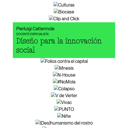
Pierluigi Cattermole
DOCENTE ESPECIALISTA
Diseño para la innovación
social