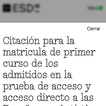
Menú
Cerrar
NOTICIAS
Citación para la
matricula de primer
curso de los
Escuela
Máster
Secretaría
VER:
admitidos en la
22/07/2026
ESCUELA
Relación de estudiantes que deben completar la
prueba de acceso y
documentación para reconocimiento de créditos
por estudios previos.
acceso directo a las
06/07/2026
ESCUELA