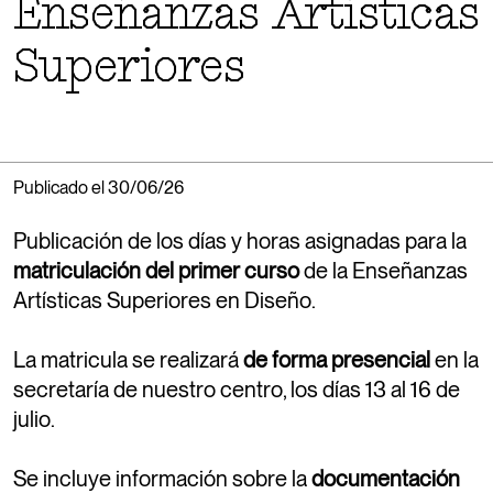
Enseñanzas Artísticas
En esta noticia puedes encontrar los horarios,
Superiores
calendarios del curso 26-27 y el enlace a las
guías docentes.
03/07/2026
MÁSTER
Matrícula másteres se podrá formalizar durante
Publicado el 30/06/26
los días 20, 21 y 22 de julio
Publicación de los días y horas asignadas para la
03/07/2026
ESCUELA
matriculación del primer curso
de la Enseñanzas
Calendario de matrícula 2º, 3º y 4º. La matrícula
Artísticas Superiores en Diseño.
se realizará de forma escalonada según el curso
y la inicial del primer apellido del estudiante, del 7
La matricula se realizará
de forma presencial
en la
al 10 de julio de 2026.
secretaría de nuestro centro, los días 13 al 16 de
julio.
30/06/2026
ESCUELA
Citación para la matricula de primer curso de los
admitidos en la prueba de acceso y acceso
Se incluye información sobre la
documentación